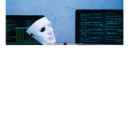
10 Nasvetov Za Varnost
WordPress Spletne Strani