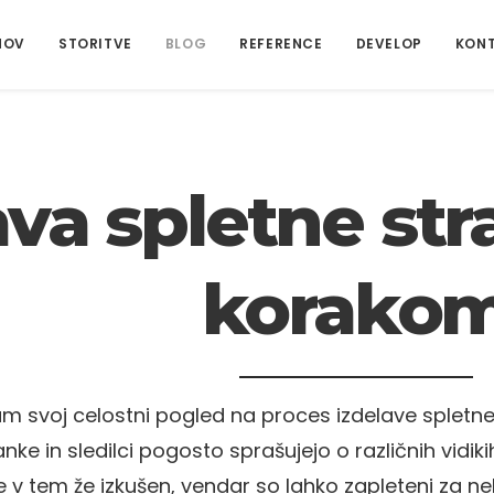
MOV
STORITVE
BLOG
REFERENCE
DEVELOP
KON
ava spletne str
korako
 svoj celostni pogled na proces izdelave spletne s
ranke in sledilci pogosto sprašujejo o različnih vidik
je v tem že izkušen, vendar so lahko zapleteni za 