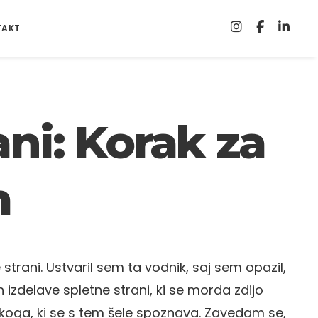
TAKT
ani: Korak za
m
trani. Ustvaril sem ta vodnik, saj sem opazil,
ih izdelave spletne strani, ki se morda zdijo
nekoga, ki se s tem šele spoznava. Zavedam se,