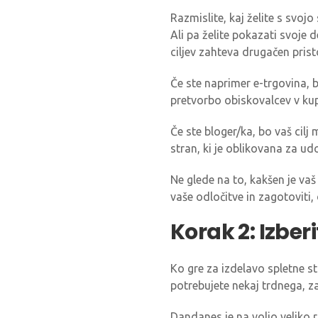
Razmislite, kaj želite s svojo
Ali pa želite pokazati svoje 
ciljev zahteva drugačen pristo
Če ste naprimer e-trgovina, b
pretvorbo obiskovalcev v ku
Če ste bloger/ka, bo vaš cil
stran, ki je oblikovana za u
Ne glede na to, kakšen je va
vaše odločitve in zagotoviti
Korak 2: Izber
Ko gre za izdelavo spletne st
potrebujete nekaj trdnega, zan
Dandanes je na voljo veliko r