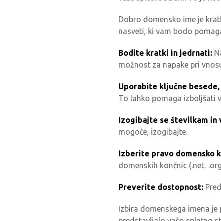
Dobro domensko ime je kratko
nasveti, ki vam bodo pomaga
Bodite kratki in jedrnati:
Na
možnost za napake pri vnos
Uporabite ključne besede,
To lahko pomaga izboljšati v
Izogibajte se številkam in
mogoče, izogibajte.
Izberite pravo domensko k
domenskih končnic (.net, .org, 
Preverite dostopnost:
Pred
Izbira domenskega imena je p
predstavljalo vašo spletno st