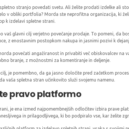
 spletno stranjo povedati svetu. Ali želite prodati izdelke ali st
delo v obliki portfolia? Morda ste neprofitna organizacija, ki 
p k izdelavi spletne strani.
o vaš glavni cilj verjetno povečanje prodaje. To pomeni, da bos
pce, z enostavnim postopkom nakupa in jasnimi pozivi k dejanj
j morda povečati angažiranost in privabiti več obiskovalcev na 
dobno branje, z možnostmi za komentiranje in deljenje.
š cilj, je pomembno, da ga jasno določite pred začetkom proce
, da vaša spletna stran učinkovito služi svojemu namenu.
ite pravo platformo
rani, je ena izmed najpomembnejših odločitev izbira prave plat
esljivega in prilagodljivega, ki bo podpiralo vse, kar želite zgr
azličnih platform za izdelavo spletnih strani, vsaka s svojimi