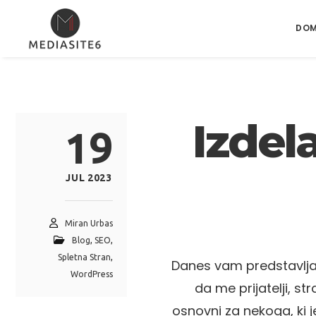
DO
Izdel
19
JUL 2023
Miran Urbas
Blog
,
SEO
,
Spletna Stran
,
Danes vam predstavljam
WordPress
da me prijatelji, st
osnovni za nekoga, ki 