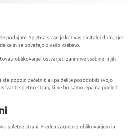
e podajate. Spletna stran je kot vaš digitalni dom, kjer
izdelke in se povežejo z vašo vsebino.
vati oblikovanje, ustvarjati zanimive vsebine in jih
i ste popoln začetnik ali pa želite posodobiti svojo
ustvariti spletno stran, ki ne bo samo lepa na pogled,
ni
vo spletne strani. Preden začnete z oblikovanjem in