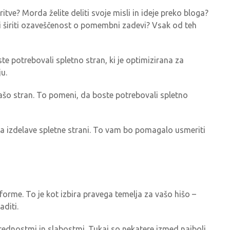
oritve? Morda želite deliti svoje misli in ideje preko bloga?
želi širiti ozaveščenost o pomembni zadevi? Vsak od teh
te potrebovali spletno stran, ki je optimizirana za
u.
vašo stran. To pomeni, da boste potrebovali spletno
sa izdelave spletne strani. To vam bo pomagalo usmeriti
forme. To je kot izbira pravega temelja za vašo hišo –
aditi.
 prednostmi in slabostmi. Tukaj so nekatere izmed najbolj