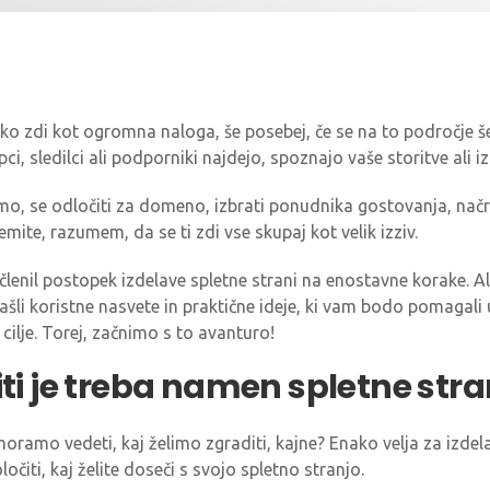
hko zdi kot ogromna naloga, še posebej, če se na to področje šel
ci, sledilci ali podporniki najdejo, spoznajo vaše storitve ali 
mo, se odločiti za domeno, izbrati ponudnika gostovanja, načrto
jemite, razumem, da se ti zdi vse skupaj kot velik izziv.
zčlenil postopek izdelave spletne strani na enostavne korake. Al
ašli koristne nasvete in praktične ideje, ki vam bodo pomagali 
ilje. Torej, začnimo s to avanturo!
iti je treba namen spletne stra
ramo vedeti, kaj želimo zgraditi, kajne? Enako velja za izdela
čiti, kaj želite doseči s svojo spletno stranjo.