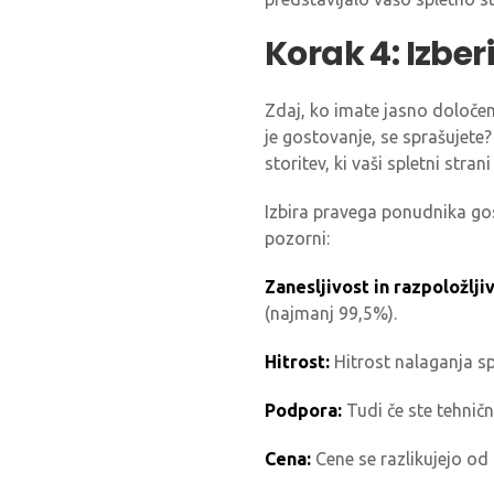
Korak 4: Izbe
Zdaj, ko imate jasno določen
je gostovanje, se sprašujete?
storitev, ki vaši spletni stra
Izbira pravega ponudnika gos
pozorni:
Zanesljivost in razpoložlji
(najmanj 99,5%).
Hitrost:
Hitrost nalaganja sp
Podpora:
Tudi če ste tehnič
Cena:
Cene se razlikujejo o