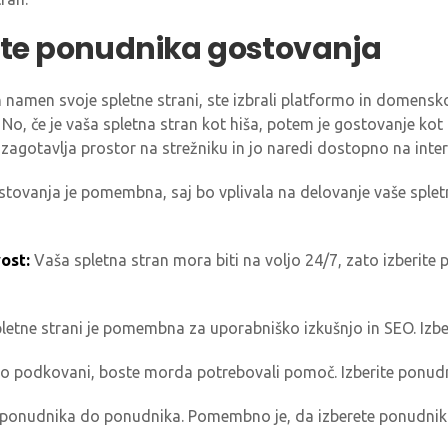
rite ponudnika gostovanja
 namen svoje spletne strani, ste izbrali platformo in domensk
 No, če je vaša spletna stran kot hiša, potem je gostovanje kot 
ni zagotavlja prostor na strežniku in jo naredi dostopno na inte
tovanja je pomembna, saj bo vplivala na delovanje vaše spletne
vost:
Vaša spletna stran mora biti na voljo 24/7, zato izberite
letne strani je pomembna za uporabniško izkušnjo in SEO. Izber
no podkovani, boste morda potrebovali pomoč. Izberite ponudn
d ponudnika do ponudnika. Pomembno je, da izberete ponudnika