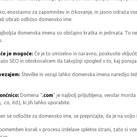
, enostavno za zapomnitev in črkovanje, in jasno odraža vseb
li izbrati odlično domensko ime:
jboljša domenska imena so običajno kratka in jedrnata. To ne 
u.
 če je mogoče:
Če je to smiselno in naravno, poskusite vključit
ašo SEO in obiskovalcem da takojšnji vpogled v to, kaj ponuja
 vezajem:
Številke in vezaji lahko domenska imena naredijo težj
ončnico:
Domena “
.com
” je najbolj priljubljena, vendar morda
.co, itd.), ki jih lahko uporabite.
en se odločite za domensko ime, se prepričajte, da je na voljo
omemben korak v procesu izdelave spletne strani, zato si vzemi
ran.