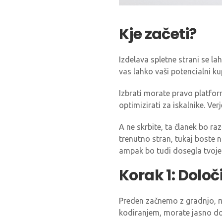
Kje začeti?
Izdelava spletne strani se la
vas lahko vaši potencialni kup
Izbrati morate pravo platfor
optimizirati za iskalnike. Ver
A ne skrbite, ta članek bo ra
trenutno stran, tukaj boste n
ampak bo tudi dosegla tvoje c
Korak 1: Določ
Preden začnemo z gradnjo, mo
kodiranjem, morate jasno dolo