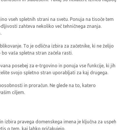
ino vseh spletnih strani na svetu. Ponuja na tisoče tem
odljivosti zahteva nekoliko več tehničnega znanja.
.
ikovanje. To je odlična izbira za začetnike, ki ne želijo
bo vaša spletna stran začela rasti.
ovana posebej za e-trgovino in ponuja vse funkcije, ki jih
elite svojo spletno stran uporabljati za kaj drugega.
posobnosti in proračun. Ne glede na to, katero
vašim ciljem.
u, in izbira pravega domenskega imena je ključna za uspeh
tis o tem, kaj lahko pričakujejo.