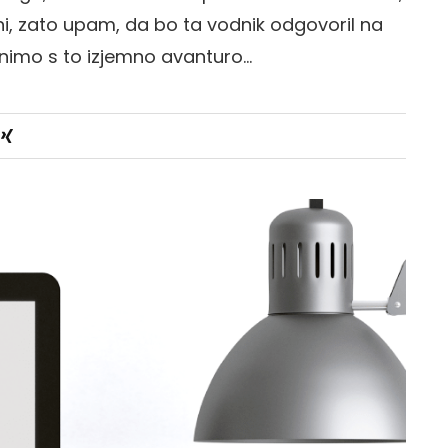
ni, zato upam, da bo ta vodnik odgovoril na
čnimo s to izjemno avanturo…