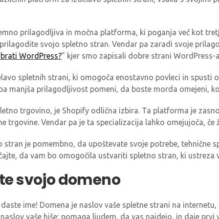
mno prilagodljiva in močna platforma, ki poganja več kot tretj
o prilagodite svojo spletno stran. Vendar pa zaradi svoje prilag
zbrati WordPress?
” kjer smo zapisali dobre strani WordPress-a
lavo spletnih strani, ki omogoča enostavno povleci in spusti obl
 pa manjša prilagodljivost pomeni, da boste morda omejeni, ko 
pletno trgovino, je Shopify odlična izbira. Ta platforma je zasn
e trgovine. Vendar pa je ta specializacija lahko omejujoča, če ž
tno stran je pomembno, da upoštevate svoje potrebe, tehnične s
čajte, da vam bo omogočila ustvariti spletno stran, ki ustreza 
rite svojo domeno
ni daste ime! Domena je naslov vaše spletne strani na internet
t naslov vaše hiše; pomaga ljudem, da vas najdejo, in daje prvi v