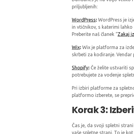
priljubljenih:
WordPress
:
WordPress je izje
in vtičnikov, s katerimi lahk
Preberite naš članek “
Zakaj i
Wix
:
Wix je platforma za izde
skrbeti za kodiranje. Vendar
Shopify
:
Če želite ustvariti s
potrebujete za vodenje spletn
Pri izbiri platforme za sple
platformo izberete, se prepri
Korak 3: Izbe
Čas je, da svoji spletni stra
vaše spletne strani. To je ko