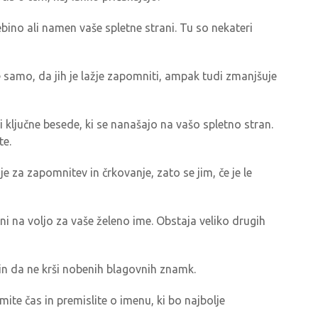
ino ali namen vaše spletne strani. Tu so nekateri
samo, da jih je lažje zapomniti, ampak tudi zmanjšuje
i ključne besede, ki se nanašajo na vašo spletno stran.
te.
e za zapomnitev in črkovanje, zato se jim, če je le
 ni na voljo za vaše želeno ime. Obstaja veliko drugih
 in da ne krši nobenih blagovnih znamk.
te čas in premislite o imenu, ki bo najbolje